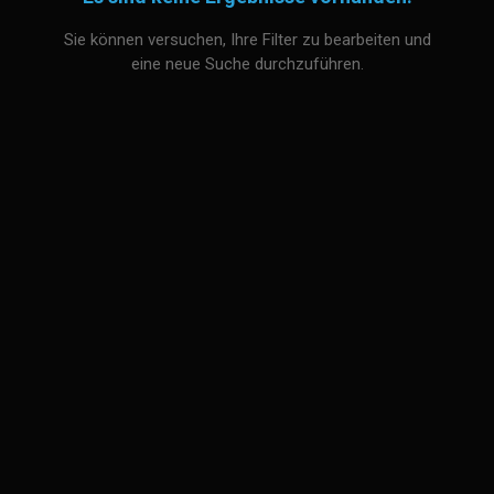
Sie können versuchen, Ihre Filter zu bearbeiten und
eine neue Suche durchzuführen.
Powered by
Piwigo
© Copyright - BARMER 2. Basketball Bundesliga | *Alle
Angaben ohne Gewähr
Kontakt
|
Impressum
|
Karriere